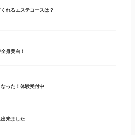
てくれるエステコースは？
で全身美白！
くなった！体験受付中
ん出来ました