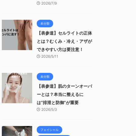
2026/7/9
未分類
【表参道】セルライトの正体
とは？むくみ・冷え・アザが
できやすい方は要注意！
2026/5/11
未分類
【表参道】肌のターンオーバ
ーとは？本当に整えるに
は“排泄と防御”が重要
2026/5/3
フェイシャル