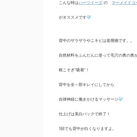
こんな時は
ハーツイーズ
の
マーメイドコ
がオススメです
背中のザラザラやニキビは老廃物です。。
自然材料をふんだんに使って毛穴の奥の奥
根こそぎ“吸着”！
背中を全～部キレイにしてから
自律神経に働きかけるマッサージ
仕上げは美白パックで終了！
1回でも背中が白くなりますよ。