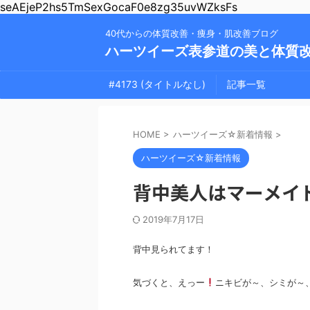
seAEjeP2hs5TmSexGocaF0e8zg35uvWZksFs
40代からの体質改善・痩身・肌改善ブログ
ハーツイーズ表参道の美と体質
#4173 (タイトルなし)
記事一覧
HOME
>
ハーツイーズ☆新着情報
>
ハーツイーズ☆新着情報
背中美人はマーメイ
2019年7月17日
背中見られてます！
気づくと、えっー
ニキビが～、シミが～