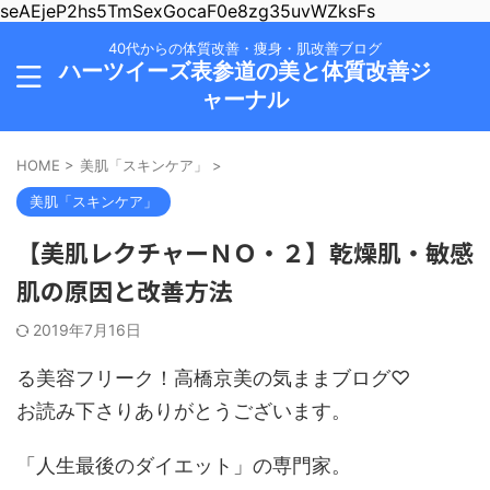
seAEjeP2hs5TmSexGocaF0e8zg35uvWZksFs
40代からの体質改善・痩身・肌改善ブログ
ハーツイーズ表参道の美と体質改善ジ
ャーナル
HOME
>
美肌「スキンケア」
>
美肌「スキンケア」
【美肌レクチャーＮＯ・２】乾燥肌・敏感
肌の原因と改善方法
2019年7月16日
る美容フリーク！高橋京美の気ままブログ♡
お読み下さりありがとうございます。
「人生最後のダイエット」の専門家。