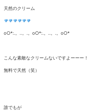
天然のクリーム
o○*:.。..。.。o○*:.。..。.。o○*
こんな素敵なクリームないですよーーー！
無料で天然（笑）
誰でもが