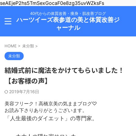
seAEjeP2hs5TmSexGocaF0e8zg35uvWZksFs
40代からの体質改善・痩身・肌改善ブログ
ハーツイーズ表参道の美と体質改善ジ
ャーナル
HOME
>
未分類
>
未分類
結婚式前に魔法をかけてもらいました！
【お客様の声】
2019年7月16日
美容フリーク！高橋京美の気ままブログ♡
お読み下さりありがとうございます。
「人生最後のダイエット」の専門家。