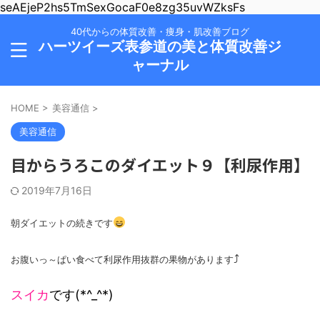
seAEjeP2hs5TmSexGocaF0e8zg35uvWZksFs
40代からの体質改善・痩身・肌改善ブログ
ハーツイーズ表参道の美と体質改善ジ
ャーナル
HOME
>
美容通信
>
美容通信
目からうろこのダイエット９【利尿作用】
2019年7月16日
朝ダイエットの続きです
⤴
お腹いっ～ぱい食べて
利尿作用抜群の果物があります
スイカ
です(*^_^*)