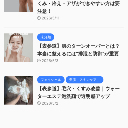
くみ・冷え・アザができやすい方は要
注意！
2026/5/11
未分類
【表参道】肌のターンオーバーとは？
本当に整えるには“排泄と防御”が重要
2026/5/3
フェイシャル
美肌「スキンケア」
【表参道】毛穴・くすみ改善｜ウォー
ターエステ泡洗顔で透明感アップ
2026/5/2