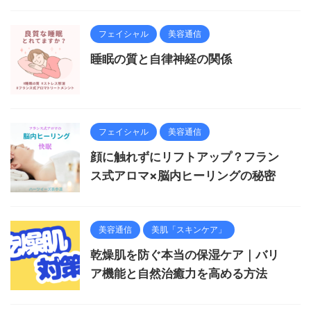
フェイシャル
美容通信
睡眠の質と自律神経の関係
フェイシャル
美容通信
顔に触れずにリフトアップ？フラン
ス式アロマ×脳内ヒーリングの秘密
美容通信
美肌「スキンケア」
乾燥肌を防ぐ本当の保湿ケア｜バリ
ア機能と自然治癒力を高める方法