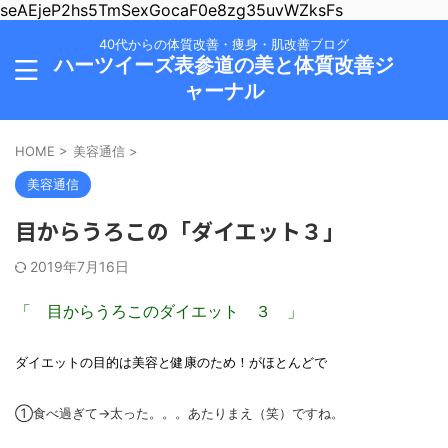
seAEjeP2hs5TmSexGocaF0e8zg35uvWZksFs
40代からの体質改善・痩身・肌改善ブログ
ハーツイーズ表参道の美と体質改善ジ
ャーナル
HOME
>
美容通信
>
美容通信
目からうろこの「ダイエット３」
2019年7月16日
「 目からうろこのダイエット ３ 」
ダイエットの目的は美容と健康のため！がほとんどで
①食べ過ぎて→太った。。。あたりまえ（笑）ですね。