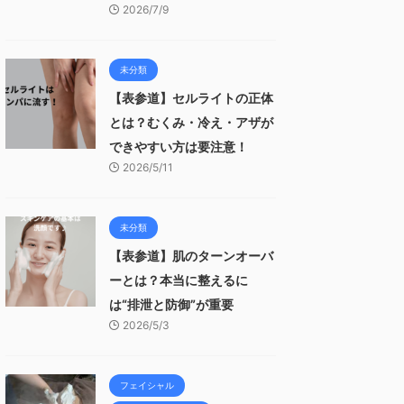
2026/7/9
未分類
【表参道】セルライトの正体
とは？むくみ・冷え・アザが
できやすい方は要注意！
2026/5/11
未分類
【表参道】肌のターンオーバ
ーとは？本当に整えるに
は“排泄と防御”が重要
2026/5/3
フェイシャル