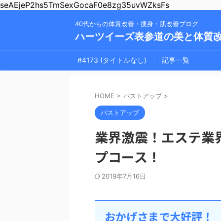
seAEjeP2hs5TmSexGocaF0e8zg35uvWZksFs
40代からの体質改善・痩身・肌改善ブログ
ハーツイーズ表参道の美と体質
#4173 (タイトルなし)
記事一覧
HOME
>
バストアップ
>
バストアップ
業界激震！エステ業
プコース！
2019年7月16日
おかげさまで大好評！