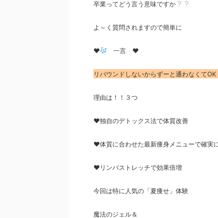
卒業ってどう言う意味ですか
よ～く質問されますので簡単に
♥
一言 ♥
リバウンドしないからずーと通わなくてOK
理由は！！３つ
♥独自のデトックス法で体質改善
♥体質に合わせた最新痩身メニューで確実
♥リンパストレッチで効果倍増
今回は特に人気の「夏痩せ」体験
魔法のジェル＆