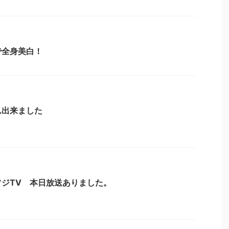
で全身美白！
ん出来ました
ジTV 本日放送ありました。