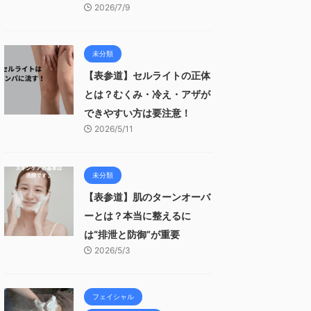
2026/7/9
未分類
【表参道】セルライトの正体
とは？むくみ・冷え・アザが
できやすい方は要注意！
2026/5/11
未分類
【表参道】肌のターンオーバ
ーとは？本当に整えるに
は“排泄と防御”が重要
2026/5/3
フェイシャル