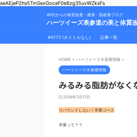
seAEjeP2hs5TmSexGocaF0e8zg35uvWZksFs
40代からの体質改善・痩身・肌改善ブログ
ハーツイーズ表参道の美と体質
#4173 (タイトルなし)
記事一覧
HOME
>
ハーツイーズ☆新着情報
>
ハーツイーズ☆新着情報
みるみる脂肪がなく
2019年7月17日
リバウンドしない！卒業コース
卒業
って？？