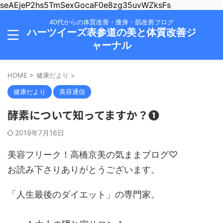
seAEjeP2hs5TmSexGocaF0e8zg35uvWZksFs
40代からの体質改善・痩身・肌改善ブログ
ハーツイーズ表参道の美と体質改善ジ
ャーナル
HOME
>
健康だより
>
健康だより
美容通信
酵素について知ってますか？➊
2019年7月16日
美容フリーク！高橋京美の気ままブログ♡
お読み下さりありがとうございます。
「人生最後のダイエット」の専門家。