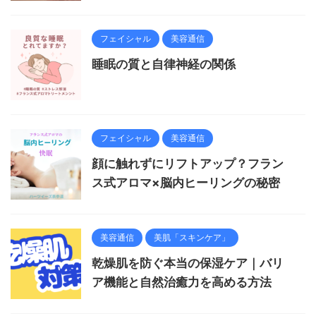
フェイシャル
美容通信
睡眠の質と自律神経の関係
フェイシャル
美容通信
顔に触れずにリフトアップ？フラン
ス式アロマ×脳内ヒーリングの秘密
美容通信
美肌「スキンケア」
乾燥肌を防ぐ本当の保湿ケア｜バリ
ア機能と自然治癒力を高める方法