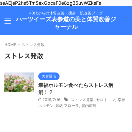
seAEjeP2hs5TmSexGocaF0e8zg35uvWZksFs
40代からの体質改善・痩身・肌改善ブログ
ハーツイーズ表参道の美と体質改善ジ
ャーナル
HOME
>
ストレス発散
ストレス発散
美容通信
幸福ホルモン食べたらストレス解
消！？
2019/7/16
ストレス発散
,
セロトニン
,
幸福
ホルモン
,
腸内フローラ
,
腸内環境