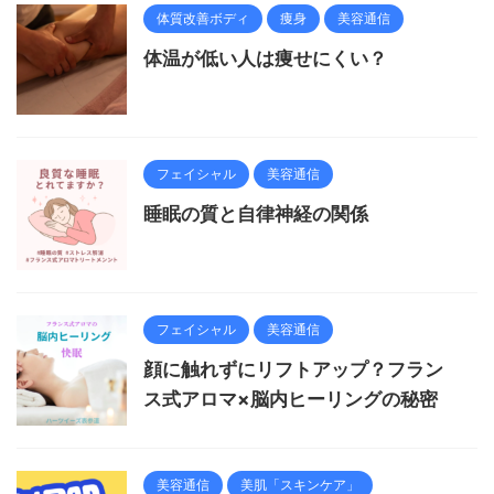
体質改善ボディ
痩身
美容通信
体温が低い人は痩せにくい？
フェイシャル
美容通信
睡眠の質と自律神経の関係
フェイシャル
美容通信
顔に触れずにリフトアップ？フラン
ス式アロマ×脳内ヒーリングの秘密
美容通信
美肌「スキンケア」