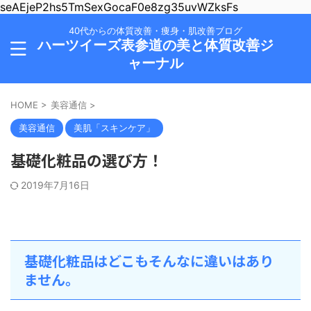
seAEjeP2hs5TmSexGocaF0e8zg35uvWZksFs
40代からの体質改善・痩身・肌改善ブログ
ハーツイーズ表参道の美と体質改善ジ
ャーナル
HOME
>
美容通信
>
美容通信
美肌「スキンケア」
基礎化粧品の選び方！
2019年7月16日
基礎化粧品はどこもそんなに違いはあり
ません。