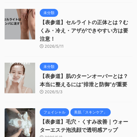
未分類
【表参道】セルライトの正体とは？む
くみ・冷え・アザができやすい方は要
注意！
2026/5/11
未分類
【表参道】肌のターンオーバーとは？
本当に整えるには“排泄と防御”が重要
2026/5/3
フェイシャル
美肌「スキンケア」
【表参道】毛穴・くすみ改善｜ウォー
ターエステ泡洗顔で透明感アップ