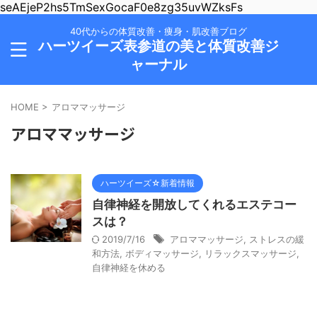
seAEjeP2hs5TmSexGocaF0e8zg35uvWZksFs
40代からの体質改善・痩身・肌改善ブログ
ハーツイーズ表参道の美と体質改善ジ
ャーナル
HOME
>
アロママッサージ
アロママッサージ
ハーツイーズ☆新着情報
自律神経を開放してくれるエステコー
スは？
2019/7/16
アロママッサージ
,
ストレスの緩
和方法
,
ボディマッサージ
,
リラックスマッサージ
,
自律神経を休める