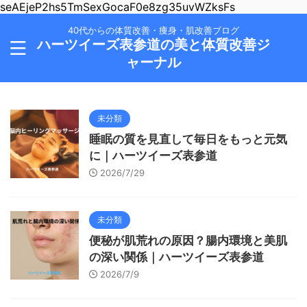
seAEjeP2hs5TmSexGocaF0e8zg35uvWZksFs
40代からの体質改善・痩身・肌改善ブログ
ハーツイーズ表参道の美と体質改善ジ
ャーナル
未分類
睡眠の質を見直して毎日をもっと元気
に｜ハーツイーズ表参道
2026/7/29
未分類
便秘が肌荒れの原因？腸内環境と美肌
の深い関係｜ハーツイーズ表参道
2026/7/9