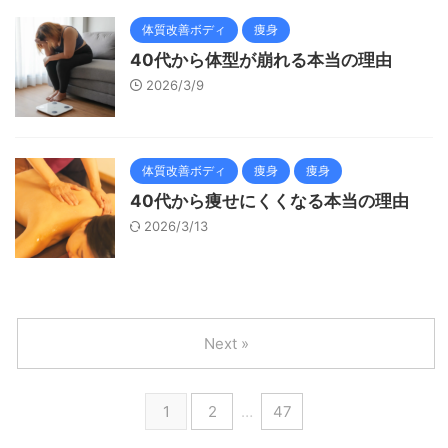
体質改善ボディ
痩身
40代から体型が崩れる本当の理由
2026/3/9
体質改善ボディ
痩身
痩身
40代から痩せにくくなる本当の理由
2026/3/13
Next »
1
2
…
47